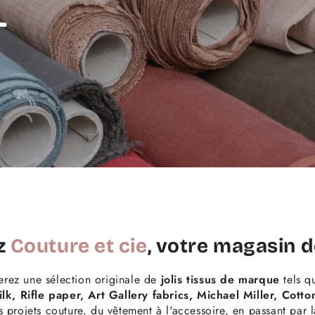
z
Couture et cie
, votre
magasin de
erez une sélection originale de
jolis tissus de marque
tels 
lk, Rifle paper, Art Gallery fabrics, Michael Miller, Cotto
s projets couture, du vêtement à l'accessoire, en passant par 