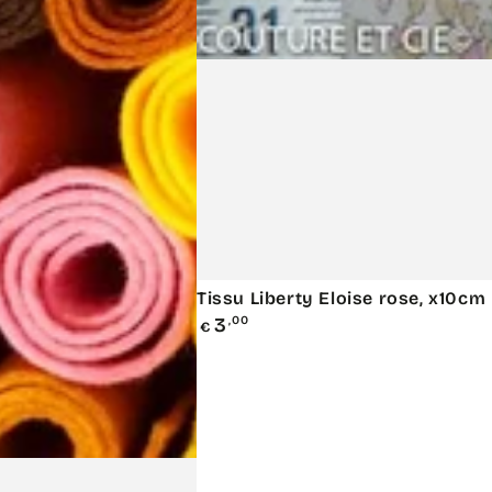
Tissu
Tissu Liberty Eloise rose, x10cm
Prix
Liberty
3
,00
€
normal
Eloise
rose,
x10cm