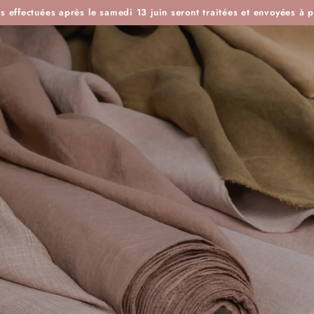
ES
IDÉES KDO
BOUTIQUE ATELIER
BLOG
L'H
effectuées après le samedi 13 juin seront traitées et envoyées à pa