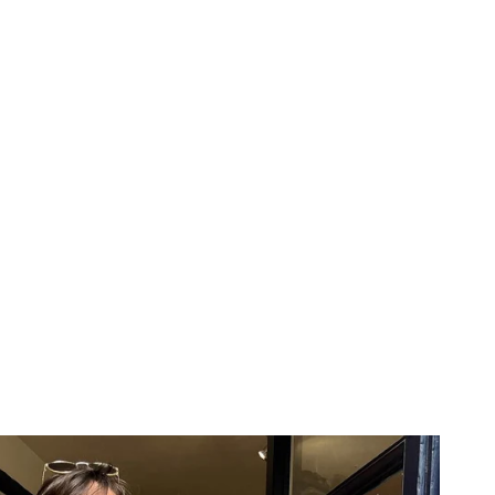
de
senteur,
x10cm