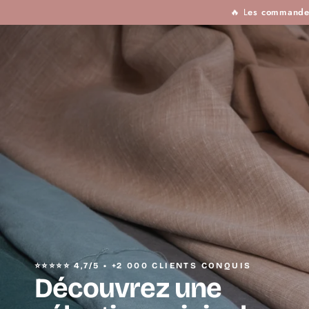
TISSUS
MERCERIE
TOUTES LES MARQU
IGNORER LE
🔥 L
es commandes 
CONTENU
⭐⭐⭐⭐⭐ 4,7/5 • +2 000 CLIENTS CONQUIS
Découvrez une