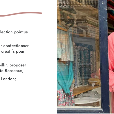
lection pointue
ur confectionner
créatifs pour
llir, proposer
e de Bordeaux;
f London;