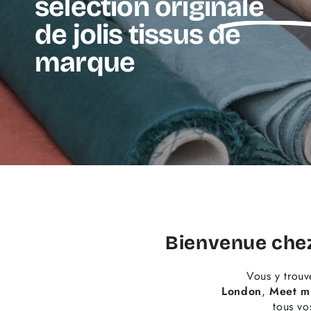
sélection originale
de
jolis tissus
de
marque
Bienvenue che
Vous y trouv
London
,
Meet mi
tous vo