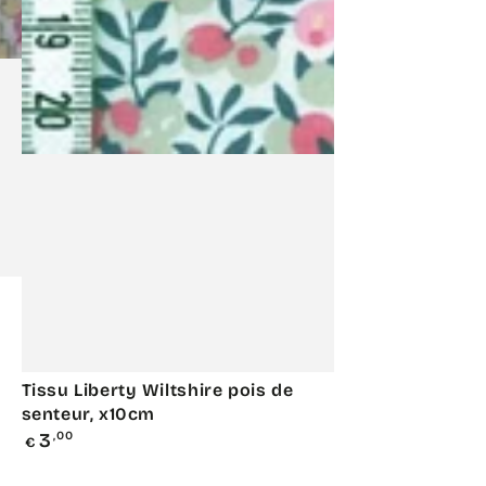
Tissu
Tissu Liberty Wiltshire pois de
Liberty
senteur, x10cm
Prix
3
,00
Wiltshire
€
normal
pois