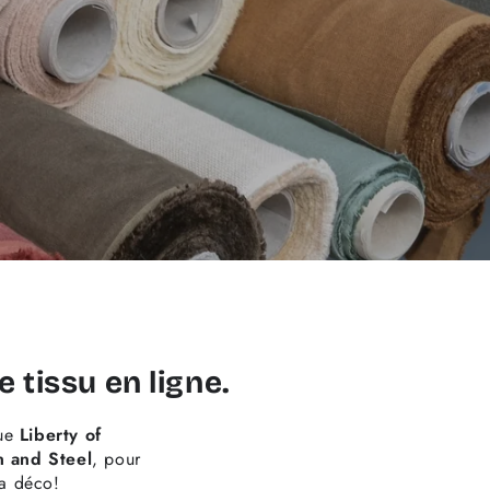
 tissu en ligne
.
que
Liberty of
n and Steel
, pour
la déco!