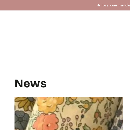
TISSUS
MERCERIE
TOUTES LES MARQU
IGNORER LE
🔥 L
es commandes 
CONTENU
News