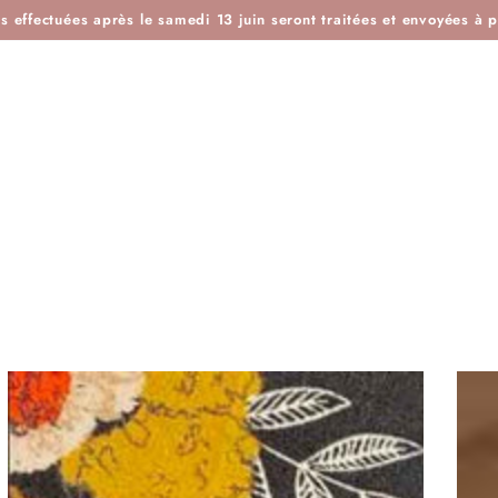
ES
IDÉES KDO
BOUTIQUE ATELIER
BLOG
L'H
effectuées après le samedi 13 juin seront traitées et envoyées à pa