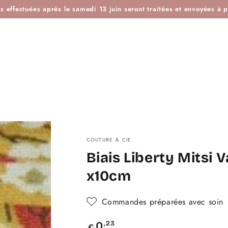
ES
IDÉES KDO
BOUTIQUE ATELIER
BLOG
L'H
effectuées après le samedi 13 juin seront traitées et envoyées à pa
COUTURE & CIE
Biais Liberty Mitsi 
x10cm
Commandes préparées avec soin
Prix
,23
0
€