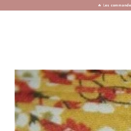
TISSUS
MERCERIE
TOUTES LES MARQU
IGNORER LE
🔥 L
es commandes 
CONTENU
IGNORER LES
INFORMATIONS SUR
LE PRODUIT