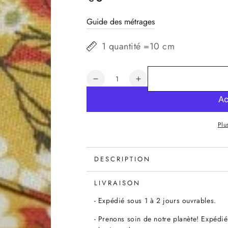
normal
Guide des métrages
1 quantité =10 cm
Quantité
Réduire
Augmenter
la
la
quantité
quantité
de
de
Plu
Biais
Biais
Liberty
Liberty
Mitsi
Mitsi
Valeria
Valeria
DESCRIPTION
jaune
jaune
moutarde,
moutarde,
LIVRAISON
x10cm
x10cm
- Expédié sous 1 à 2 jours ouvrables.
- Prenons soin de notre planète! Expédié