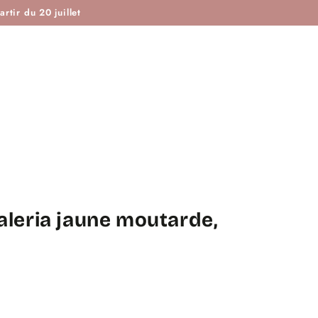
ISTOIRE DE COUTURE & CIE
MAROTTE & CIE
rtir du 20 juillet
Valeria jaune moutarde,