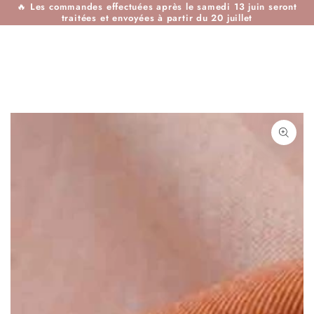
🔥
Les commandes effectuées après le samedi 13 juin seront
IGNORER LE
traitées et envoyées à partir du 20 juillet
CONTENU
IGNORER LES
INFORMATIONS SUR
LE PRODUIT