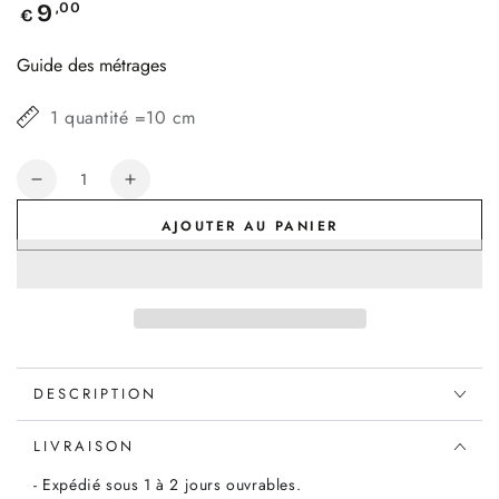
Prix
,00
9
€
normal
Guide des métrages
1 quantité =10 cm
Quantité
Réduire
Augmenter
la
la
AJOUTER AU PANIER
quantité
quantité
de
de
Tissu
Tissu
Chambray
Chambray
coton
coton
biologique
biologique
roux,
roux,
DESCRIPTION
coupon
coupon
43x155cm
43x155cm
LIVRAISON
- Expédié sous 1 à 2 jours ouvrables.