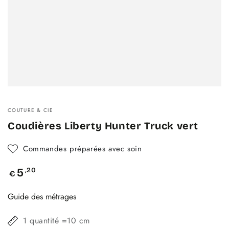
COUTURE & CIE
Coudières Liberty Hunter Truck vert
Commandes préparées avec soin
Prix
,20
5
€
normal
Guide des métrages
1 quantité =10 cm