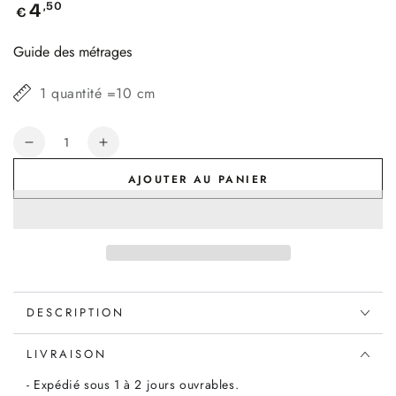
Prix
,50
4
€
normal
Guide des métrages
1 quantité =10 cm
Quantité
Réduire
Augmenter
la
la
AJOUTER AU PANIER
quantité
quantité
de
de
Coupon
Coupon
double
double
gaze
gaze
coton
coton
brodé
brodé
DESCRIPTION
marsala,
marsala,
45x60cm
45x60cm
LIVRAISON
- Expédié sous 1 à 2 jours ouvrables.