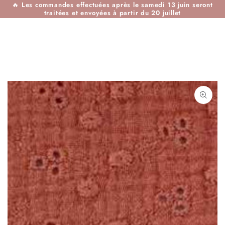
🔥
Les commandes effectuées après le samedi 13 juin seront
IGNORER LE
traitées et envoyées à partir du 20 juillet
CONTENU
IGNORER LES
INFORMATIONS SUR
LE PRODUIT