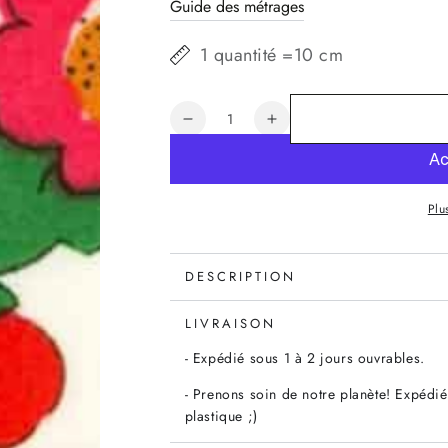
Guide des métrages
1 quantité =10 cm
Quantité
Réduire
Augmenter
la
la
quantité
quantité
de
de
Plu
COUPON
COUPON
LIBERTY
LIBERTY
BETSY
BETSY
GRENADINE
GRENADINE
DESCRIPTION
65
65
x
x
LIVRAISON
45
45
- Expédié sous 1 à 2 jours ouvrables.
cm
cm
- Prenons soin de notre planète! Expédié
plastique ;)