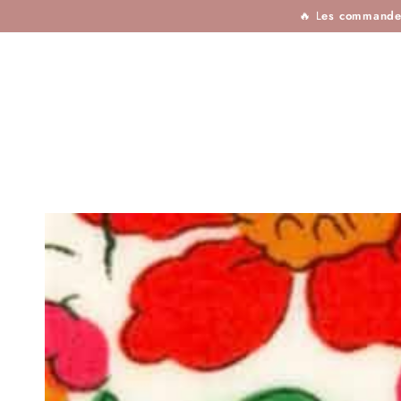
TISSUS
MERCERIE
TOUTES LES MARQU
IGNORER LE
🔥 L
es commandes 
CONTENU
IGNORER LES
INFORMATIONS SUR
LE PRODUIT