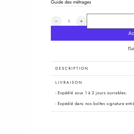
Guide des métrages
Quantité
Réduire
Augmenter
la
la
quantité
quantité
de
de
Plu
Elastique
Elastique
brique
brique
pois
pois
lurex
lurex
DESCRIPTION
doré
doré
10mm,
10mm,
LIVRAISON
x10cm
x10cm
- Expédié sous 1 à 2 jours ouvrables.
- Expédié dans nos boîtes signature ent