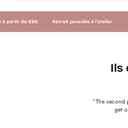
artir de 69€
Retrait possible à l'atelier
Ils
“The second pr
get o