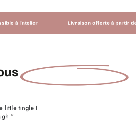
 à l'atelier
Livraison offerte à partir de 69
ous
little tingle I
ough.”