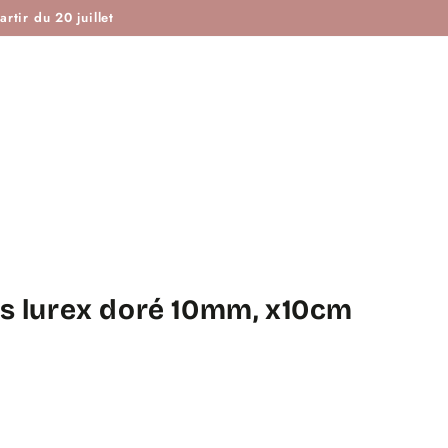
ISTOIRE DE COUTURE & CIE
MAROTTE & CIE
rtir du 20 juillet
is lurex doré 10mm, x10cm