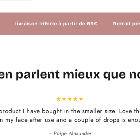
Livraison offerte à partir de 69€
Retrait possible
 en parlent
mieux que n
oduct I have bought in the smaller size. Love the 
n my face after use and a couple of drops is en
Paige Alexander