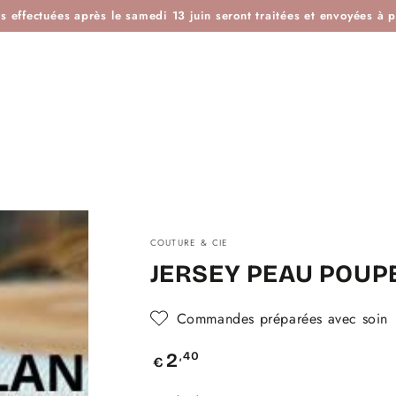
ES
IDÉES KDO
BOUTIQUE ATELIER
BLOG
L'H
effectuées après le samedi 13 juin seront traitées et envoyées à pa
COUTURE & CIE
JERSEY PEAU POUPE
Commandes préparées avec soin
Prix
,40
2
€
normal