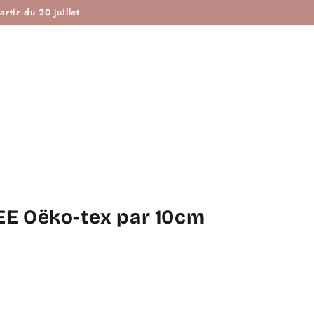
ISTOIRE DE COUTURE & CIE
MAROTTE & CIE
rtir du 20 juillet
E Oëko-tex par 10cm