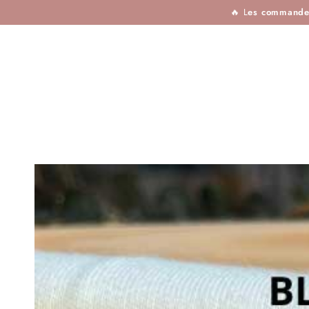
TISSUS
MERCERIE
TOUTES LES MARQU
IGNORER LE
🔥 L
es commandes 
CONTENU
IGNORER LES
INFORMATIONS SUR
LE PRODUIT