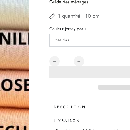
Guide des métrages
1 quantité =10 cm
Couleur Jersey peau
Quantité
Réduire
Augmenter
la
la
quantité
quantité
de
de
JERSEY
JERSEY
PEAU
PEAU
POUPEE
POUPEE
Oëko-
Oëko-
DESCRIPTION
tex
tex
par
par
LIVRAISON
10cm
10cm