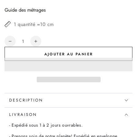
normal
Guide des métrages
1 quantité =10 cm
Quantité
Réduire
Augmenter
la
la
AJOUTER AU PANIER
quantité
quantité
de
de
LOT
LOT
CRECHE
CRECHE
ET
ET
ROIS
ROIS
MAGES
MAGES
DESCRIPTION
FEUTRINE
FEUTRINE
LIVRAISON
- Expédié sous 1 à 2 jours ouvrables.
- Prenons soin de notre planète! Expédié en enveloppe