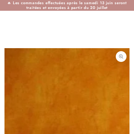
🔥
Les commandes effectuées après le samedi 13 juin seront
IGNORER LE
traitées et envoyées à partir du 20 juillet
CONTENU
IGNORER LES
INFORMATIONS SUR
LE PRODUIT