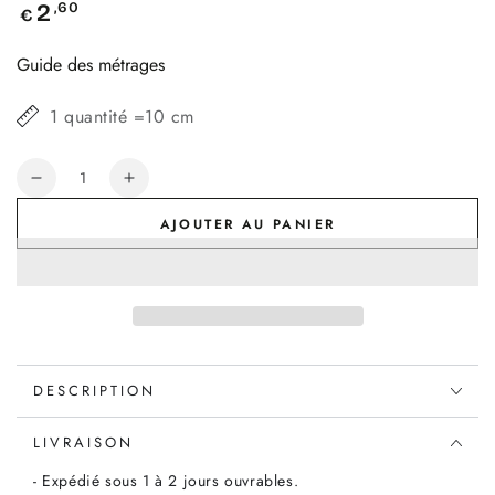
Prix
,60
2
€
normal
Guide des métrages
1 quantité =10 cm
Quantité
Réduire
Augmenter
la
la
AJOUTER AU PANIER
quantité
quantité
de
de
Tissu
Tissu
Lange
Lange
en
en
coton
coton
bio
bio
DESCRIPTION
à
à
carreaux
carreaux
faux
faux
LIVRAISON
uni
uni
- Expédié sous 1 à 2 jours ouvrables.
bleu
bleu