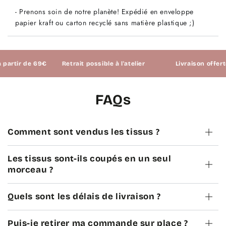
Etendard
Etendard
- Prenons soin de notre planète! Expédié en enveloppe
x10cm
x10cm
papier kraft ou carton recyclé sans matière plastique ;)
tir de 69€
Retrait possible à l'atelier
Livraison offerte à 
FAQs
Comment sont vendus les tissus ?
Les tissus sont-ils coupés en un seul
morceau ?
Quels sont les délais de livraison ?
Puis-je retirer ma commande sur place ?