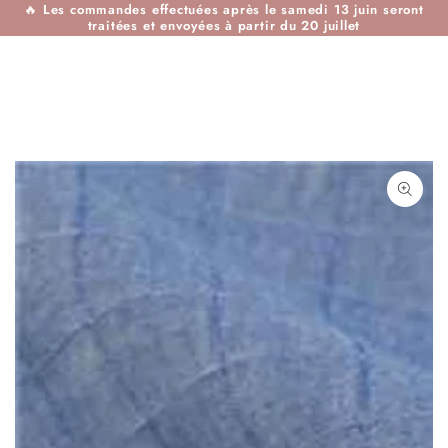
🔥
Les commandes effectuées après le samedi 13 juin seront
IGNORER LE
traitées et envoyées à partir du 20 juillet
CONTENU
IGNORER LES
INFORMATIONS SUR
LE PRODUIT