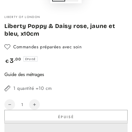
LIBERTY OF LONDON
Liberty Poppy & Daisy rose, jaune et
bleu, x10cm
Commandes préparées avec soin
Prix
,00
3
ÉPUISÉ
€
normal
Guide des métrages
1 quantité =10 cm
Quantité
Réduire
Augmenter
la
la
ÉPUISÉ
quantité
quantité
de
de
Liberty
Liberty