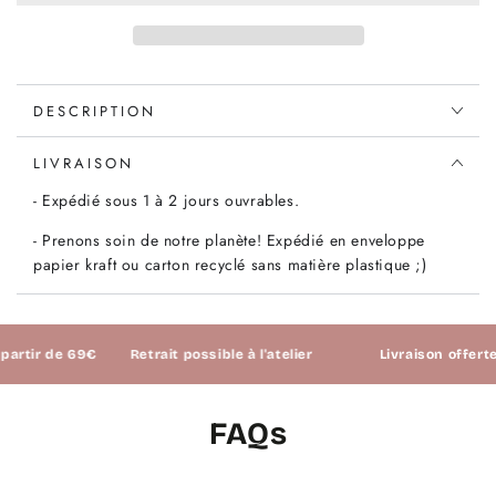
Poppy
Poppy
&amp;
&amp;
Daisy
Daisy
rose,
rose,
DESCRIPTION
jaune
jaune
et
et
bleu,
bleu,
LIVRAISON
x10cm
x10cm
- Expédié sous 1 à 2 jours ouvrables.
- Prenons soin de notre planète! Expédié en enveloppe
papier kraft ou carton recyclé sans matière plastique ;)
ir de 69€
Retrait possible à l'atelier
Livraison offerte à p
FAQs