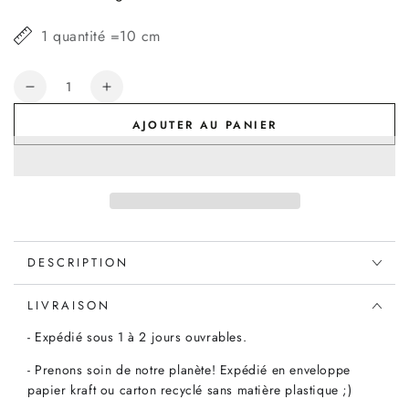
1 quantité =10 cm
Quantité
Réduire
Augmenter
la
la
AJOUTER AU PANIER
quantité
quantité
de
de
Lin
Lin
Mind
Mind
The
The
Maker
Maker
nisa
nisa
DESCRIPTION
softened
softened
linen
linen
sienne,
sienne,
LIVRAISON
x10cm
x10cm
- Expédié sous 1 à 2 jours ouvrables.
- Prenons soin de notre planète! Expédié en enveloppe
papier kraft ou carton recyclé sans matière plastique ;)