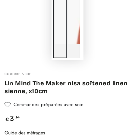
COUTURE & CIE
Lin Mind The Maker nisa softened linen
sienne, x10cm
Commandes préparées avec soin
Prix
,14
3
€
normal
Guide des métrages