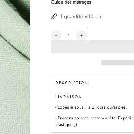
Guide des métrages
1 quantité =10 cm
Quantité
Réduire
Augmenter
la
la
quantité
quantité
de
de
Lin
Lin
Nisa
Nisa
softened
softened
Linen
Linen
DESCRIPTION
vert
vert
sauge,
sauge,
LIVRAISON
x10cm
x10cm
- Expédié sous 1 à 2 jours ouvrables.
- Prenons soin de notre planète! Expédié
plastique ;)