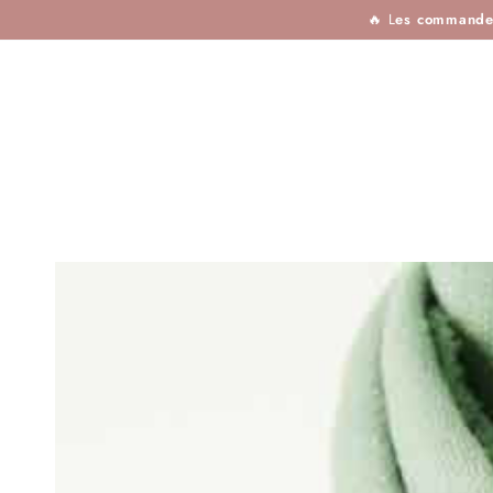
TISSUS
MERCERIE
TOUTES LES MARQU
IGNORER LE
🔥 L
es commandes 
CONTENU
IGNORER LES
INFORMATIONS SUR
LE PRODUIT