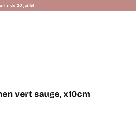
ISTOIRE DE COUTURE & CIE
MAROTTE & CIE
rtir du 20 juillet
inen vert sauge, x10cm