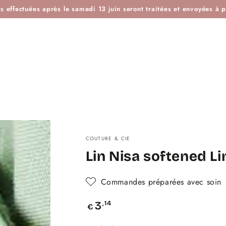
ES
IDÉES KDO
BOUTIQUE ATELIER
BLOG
L'H
effectuées après le samedi 13 juin seront traitées et envoyées à pa
COUTURE & CIE
Lin Nisa softened L
Commandes préparées avec soin
Prix
,14
3
€
normal