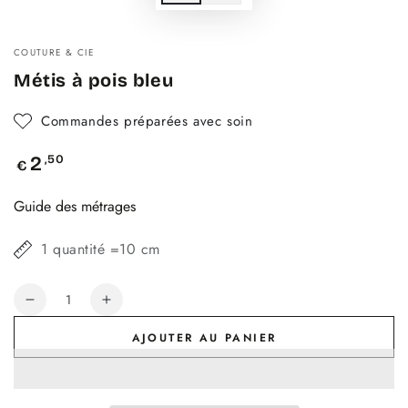
COUTURE & CIE
Métis à pois bleu
Commandes préparées avec soin
Prix
,50
2
€
normal
Guide des métrages
1 quantité =10 cm
Quantité
Réduire
Augmenter
la
la
AJOUTER AU PANIER
quantité
quantité
de
de
Métis
Métis
à
à