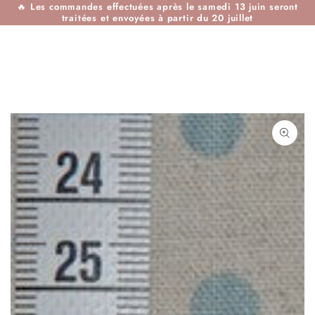
🔥
Les commandes effectuées après le samedi 13 juin seront
IGNORER LE
traitées et envoyées à partir du 20 juillet
CONTENU
IGNORER LES
INFORMATIONS SUR
LE PRODUIT