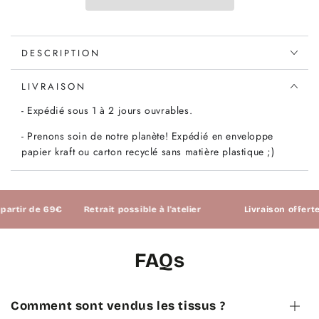
pois
pois
bleu
bleu
DESCRIPTION
LIVRAISON
- Expédié sous 1 à 2 jours ouvrables.
- Prenons soin de notre planète! Expédié en enveloppe
papier kraft ou carton recyclé sans matière plastique ;)
tir de 69€
Retrait possible à l'atelier
Livraison offerte à p
FAQs
Comment sont vendus les tissus ?