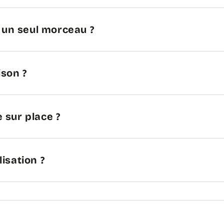
n un seul morceau ?
ison ?
 sur place ?
lisation ?