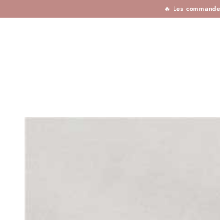
TISSUS
MERCERIE
TOUTES LES MARQU
IGNORER LE
🔥 L
es commandes 
CONTENU
IGNORER LES
INFORMATIONS SUR
LE PRODUIT