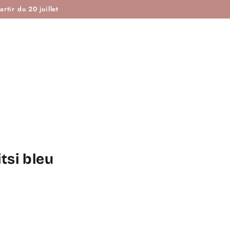
ISTOIRE DE COUTURE & CIE
MAROTTE & CIE
rtir du 20 juillet
tsi bleu