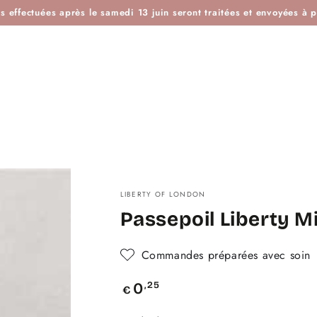
ES
IDÉES KDO
BOUTIQUE ATELIER
BLOG
L'H
effectuées après le samedi 13 juin seront traitées et envoyées à pa
LIBERTY OF LONDON
Passepoil Liberty Mi
Commandes préparées avec soin
Prix
,25
0
€
normal