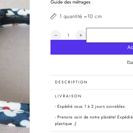
Guide des métrages
1 quantité =10 cm
Quantité
Réduire
Augmenter
la
la
quantité
quantité
de
de
Plu
Passepoil
Passepoil
Liberty
Liberty
Mitsi
Mitsi
bleu
bleu
DESCRIPTION
LIVRAISON
- Expédié sous 1 à 2 jours ouvrables.
- Prenons soin de notre planète! Expédié
plastique ;)