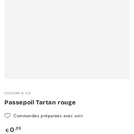
COUTURE & CIE
Passepoil Tartan rouge
Commandes préparées avec soin
Prix
,20
0
€