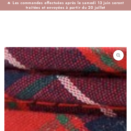
🔥
Les commandes effectuées après le samedi 13 juin seront
IGNORER LE
traitées et envoyées à partir du 20 juillet
CONTENU
IGNORER LES
INFORMATIONS SUR
LE PRODUIT