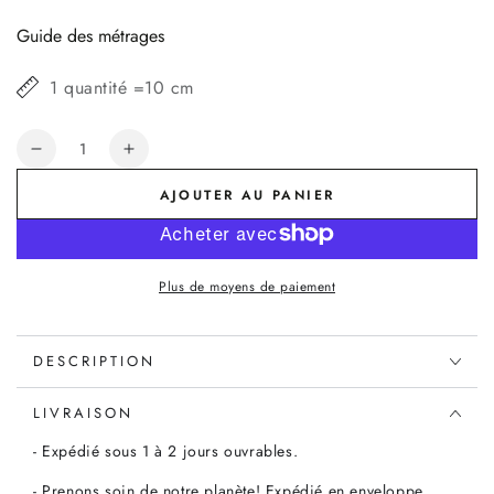
normal
Guide des métrages
1 quantité =10 cm
Quantité
Réduire
Augmenter
la
la
AJOUTER AU PANIER
quantité
quantité
de
de
Passepoil
Passepoil
Tartan
Tartan
Plus de moyens de paiement
rouge
rouge
DESCRIPTION
LIVRAISON
- Expédié sous 1 à 2 jours ouvrables.
- Prenons soin de notre planète! Expédié en enveloppe