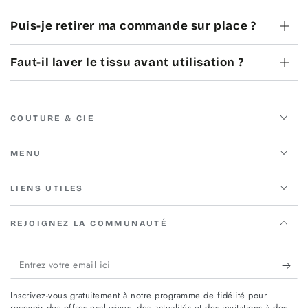
Puis-je retirer ma commande sur place ?
Faut-il laver le tissu avant utilisation ?
COUTURE & CIE
MENU
LIENS UTILES
REJOIGNEZ LA COMMUNAUTÉ
Entrez
votre
Inscrivez-vous gratuitement à notre programme de fidélité pour
email
recevoir des offres exclusives, des actualités et des invitations à des