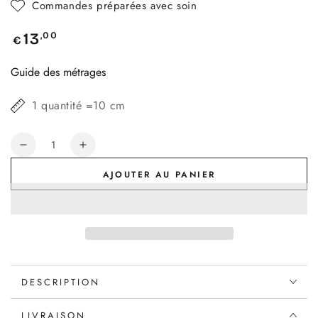
Commandes préparées avec soin
Prix
,00
13
€
normal
Guide des métrages
1 quantité =10 cm
Quantité
Réduire
Augmenter
la
la
AJOUTER AU PANIER
quantité
quantité
de
de
Patron
Patron
jupe
jupe
Picadilly
Picadilly
DESCRIPTION
LIVRAISON