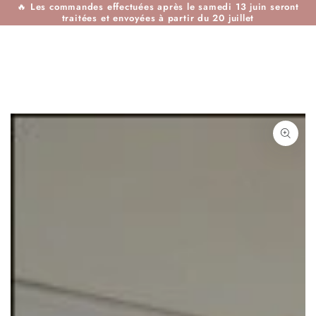
🔥
Les commandes effectuées après le samedi 13 juin seront
IGNORER LE
traitées et envoyées à partir du 20 juillet
CONTENU
IGNORER LES
INFORMATIONS SUR
LE PRODUIT