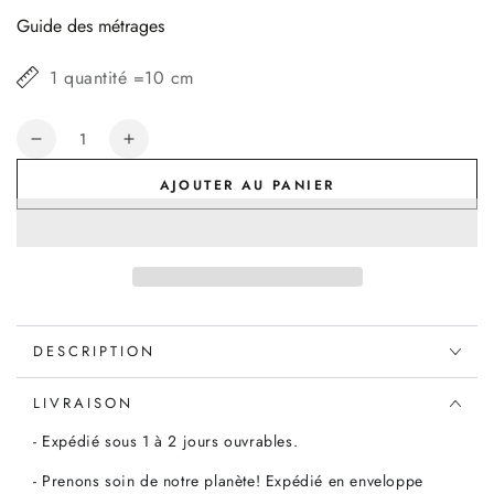
Guide des métrages
1 quantité =10 cm
Quantité
Réduire
Augmenter
la
la
AJOUTER AU PANIER
quantité
quantité
de
de
Popeline
Popeline
de
de
coton
coton
Liberty
Liberty
Popephina,
Popephina,
DESCRIPTION
x10cm
x10cm
LIVRAISON
- Expédié sous 1 à 2 jours ouvrables.
- Prenons soin de notre planète! Expédié en enveloppe