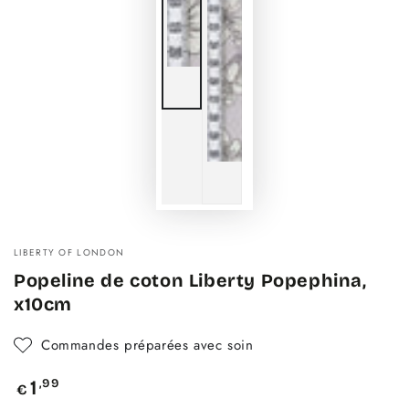
LIBERTY OF LONDON
Popeline de coton Liberty Popephina,
x10cm
Commandes préparées avec soin
Prix
,99
1
€
normal