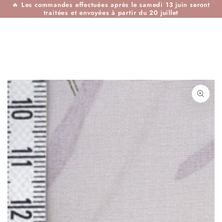
🔥
Les commandes effectuées après le samedi 13 juin seront
IGNORER LE
traitées et envoyées à partir du 20 juillet
CONTENU
IGNORER LES
INFORMATIONS SUR
LE PRODUIT