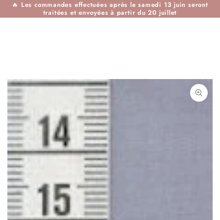
🔥
Les commandes effectuées après le samedi 13 juin seront
IGNORER LE
traitées et envoyées à partir du 20 juillet
CONTENU
IGNORER LES
INFORMATIONS SUR
LE PRODUIT