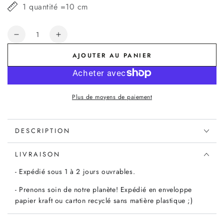
1 quantité =10 cm
Quantité
Réduire
Augmenter
la
la
AJOUTER AU PANIER
quantité
quantité
de
de
Popeline
Popeline
Fil
Fil
Plus de moyens de paiement
à
à
Fil
Fil
bleu
bleu
DESCRIPTION
gris
gris
LIVRAISON
- Expédié sous 1 à 2 jours ouvrables.
- Prenons soin de notre planète! Expédié en enveloppe
papier kraft ou carton recyclé sans matière plastique ;)