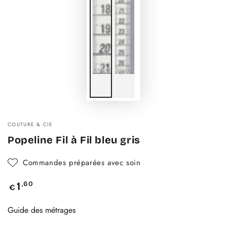
COUTURE & CIE
Popeline Fil à Fil bleu gris
Commandes préparées avec soin
Prix
,60
1
€
normal
Guide des métrages