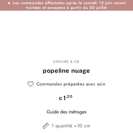
🔥
Les commandes effectuées après le samedi 13 juin seront
IGNORER LE
traitées et envoyées à partir du 20 juillet
CONTENU
IGNORER LES
INFORMATIONS SUR
LE PRODUIT
COUTURE & CIE
popeline nuage
Commandes préparées avec soin
Prix
,20
1
€
normal
Guide des métrages
1 quantité =10 cm