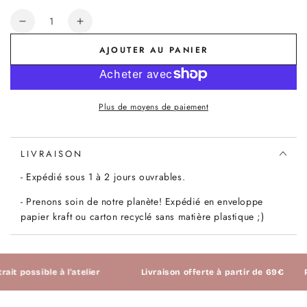
Quantité
Réduire
Augmenter
la
la
AJOUTER AU PANIER
quantité
quantité
de
de
popeline
popeline
nuage
nuage
Plus de moyens de paiement
LIVRAISON
- Expédié sous 1 à 2 jours ouvrables.
- Prenons soin de notre planète! Expédié en enveloppe
papier kraft ou carton recyclé sans matière plastique ;)
ait possible à l'atelier
Livraison offerte à partir de 69€
R