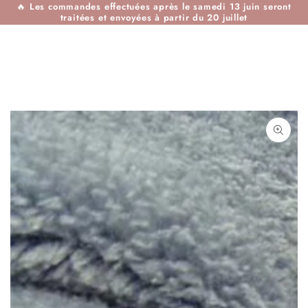
🔥
Les commandes effectuées après le samedi 13 juin seront
IGNORER LE
traitées et envoyées à partir du 20 juillet
CONTENU
IGNORER LES
INFORMATIONS SUR
LE PRODUIT