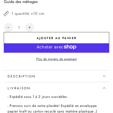
Guide des métrages
1 quantité =10 cm
Quantité
Réduire
Augmenter
la
la
AJOUTER AU PANIER
quantité
quantité
de
de
Teddydou
Teddydou
bleu
bleu
Plus de moyens de paiement
aviateur
aviateur
DESCRIPTION
LIVRAISON
- Expédié sous 1 à 2 jours ouvrables.
- Prenons soin de notre planète! Expédié en enveloppe
papier kraft ou carton recyclé sans matière plastique ;)