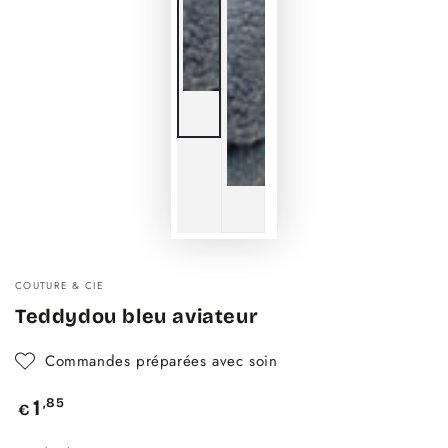
COUTURE & CIE
Teddydou bleu aviateur
Commandes préparées avec soin
Prix
,85
1
€
normal