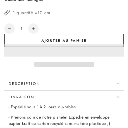
1 quantité =10 cm
Quantité
Réduire
Augmenter
la
la
AJOUTER AU PANIER
quantité
quantité
de
de
Teddydou
Teddydou
ivoire
ivoire
DESCRIPTION
LIVRAISON
- Expédié sous 1 à 2 jours ouvrables.
- Prenons soin de notre planète! Expédié en enveloppe
papier kraft ou carton recyclé sans matière plastique ;)