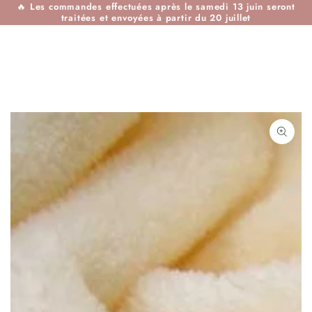
🔥
Les commandes effectuées après le samedi 13 juin seront
IGNORER LE
traitées et envoyées à partir du 20 juillet
CONTENU
IGNORER LES
INFORMATIONS SUR
LE PRODUIT