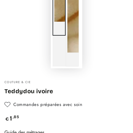
COUTURE & CIE
Teddydou ivoire
Commandes préparées avec soin
Prix
,85
1
€
normal
Guide des métrages