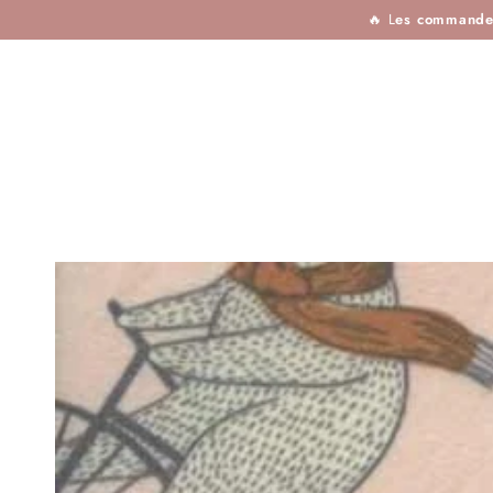
TISSUS
MERCERIE
TOUTES LES MARQU
IGNORER LE
🔥 L
es commandes 
CONTENU
IGNORER LES
INFORMATIONS SUR
LE PRODUIT