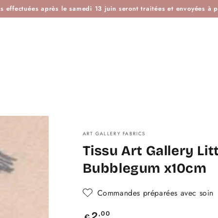
ES
IDÉES KDO
BOUTIQUE ATELIER
BLOG
L'H
effectuées après le samedi 13 juin seront traitées et envoyées à pa
ART GALLERY FABRICS
Tissu Art Gallery Li
Bubblegum x10cm
Commandes préparées avec soin
Prix
,00
2
€