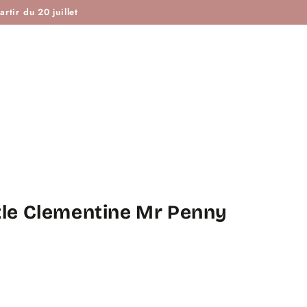
ISTOIRE DE COUTURE & CIE
MAROTTE & CIE
rtir du 20 juillet
ttle Clementine Mr Penny