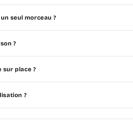
n un seul morceau ?
ison ?
 sur place ?
lisation ?