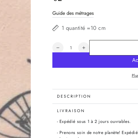
normal
Guide des métrages
1 quantité =10 cm
Quantité
Réduire
Augmenter
la
la
quantité
quantité
de
de
Plu
Tissu
Tissu
Art
Art
Gallery
Gallery
Little
Little
DESCRIPTION
Clementine
Clementine
Mr
Mr
LIVRAISON
Penny
Penny
- Expédié sous 1 à 2 jours ouvrables.
Bubblegum
Bubblegum
x10cm
x10cm
- Prenons soin de notre planète! Expédié