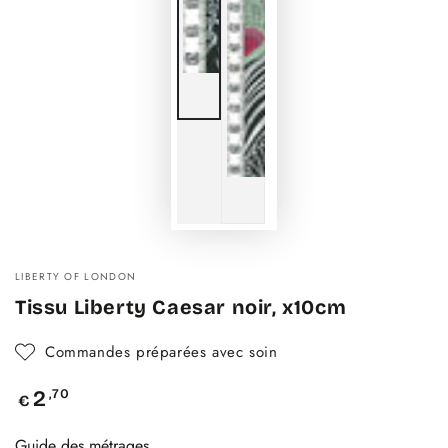
LIBERTY OF LONDON
Tissu Liberty Caesar noir, x10cm
Commandes préparées avec soin
Prix
,70
2
€
normal
Guide des métrages