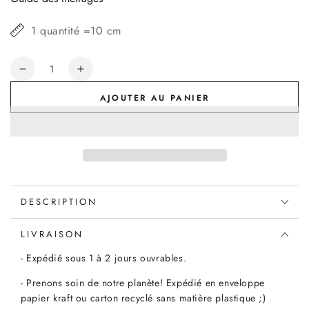
1 quantité =10 cm
Quantité
Réduire
Augmenter
la
la
AJOUTER AU PANIER
quantité
quantité
de
de
Tissu
Tissu
Liberty
Liberty
Caesar
Caesar
noir,
noir,
x10cm
x10cm
DESCRIPTION
LIVRAISON
- Expédié sous 1 à 2 jours ouvrables.
- Prenons soin de notre planète! Expédié en enveloppe
papier kraft ou carton recyclé sans matière plastique ;)