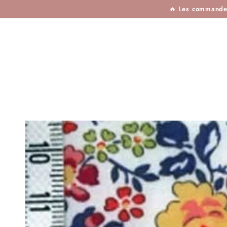
TISSUS
MERCERIE
TOUTES LES MARQU
IGNORER LE
🔥 L
es commandes 
CONTENU
IGNORER LES
INFORMATIONS SUR
LE PRODUIT