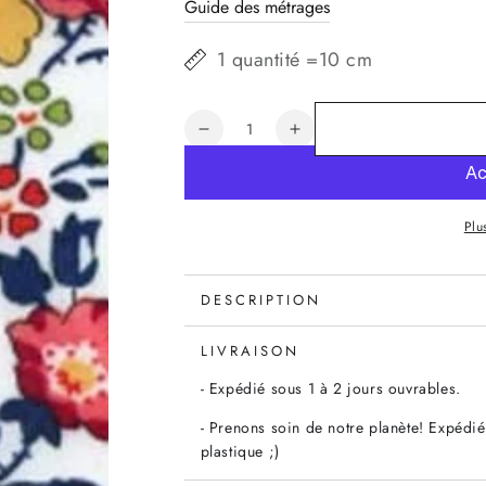
Guide des métrages
1 quantité =10 cm
Quantité
Réduire
Augmenter
la
la
quantité
quantité
de
de
Plu
Tissu
Tissu
Liberty
Liberty
Felicité
Felicité
abricot,
abricot,
DESCRIPTION
x10cm
x10cm
LIVRAISON
- Expédié sous 1 à 2 jours ouvrables.
- Prenons soin de notre planète! Expédié
plastique ;)