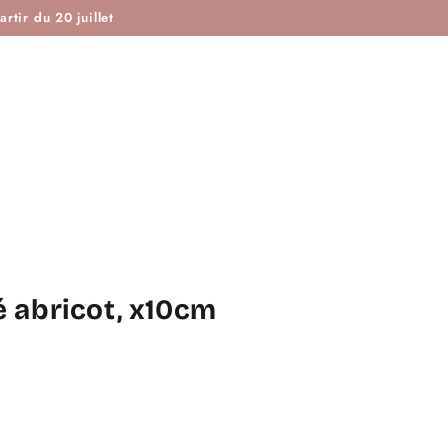
ISTOIRE DE COUTURE & CIE
MAROTTE & CIE
rtir du 20 juillet
té abricot, x10cm