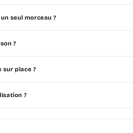
n un seul morceau ?
ison ?
 sur place ?
lisation ?