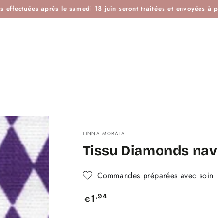
ES
IDÉES KDO
BOUTIQUE ATELIER
BLOG
L'H
effectuées après le samedi 13 juin seront traitées et envoyées à pa
LINNA MORATA
Tissu Diamonds nav
Commandes préparées avec soin
Prix
,94
1
€
normal