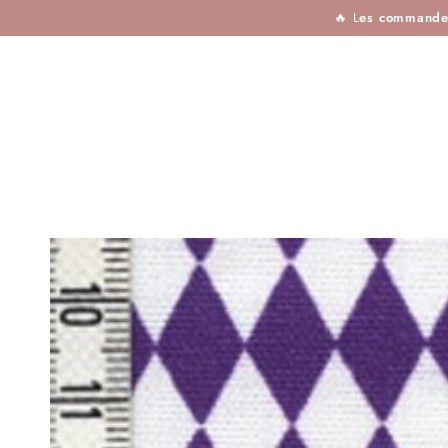
TISSUS
MERCERIE
TOUTES LES MARQU
IGNORER LE
🔥 L
es commandes 
CONTENU
IGNORER LES
INFORMATIONS SUR
LE PRODUIT