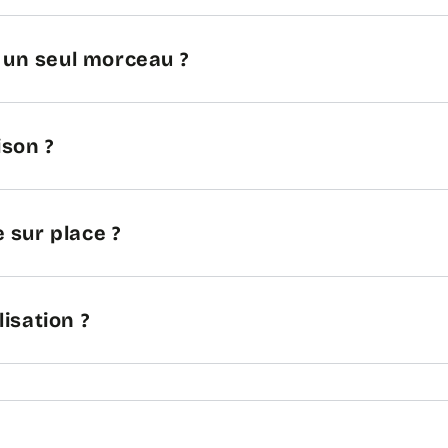
n un seul morceau ?
ison ?
 sur place ?
lisation ?