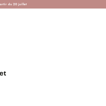
ISTOIRE DE COUTURE & CIE
MAROTTE & CIE
rtir du 20 juillet
et