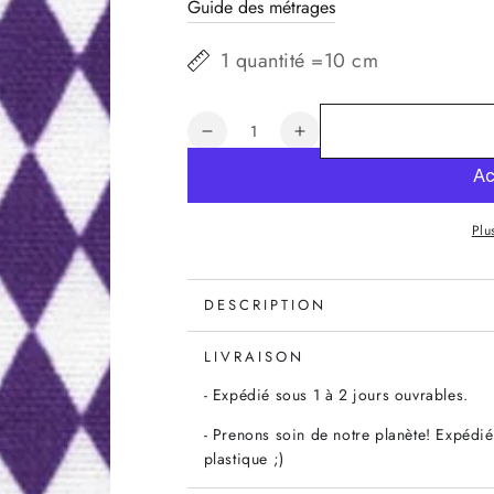
Guide des métrages
1 quantité =10 cm
Quantité
Réduire
Augmenter
la
la
quantité
quantité
de
de
Plu
Tissu
Tissu
Diamonds
Diamonds
navet
navet
DESCRIPTION
LIVRAISON
- Expédié sous 1 à 2 jours ouvrables.
- Prenons soin de notre planète! Expédié
plastique ;)