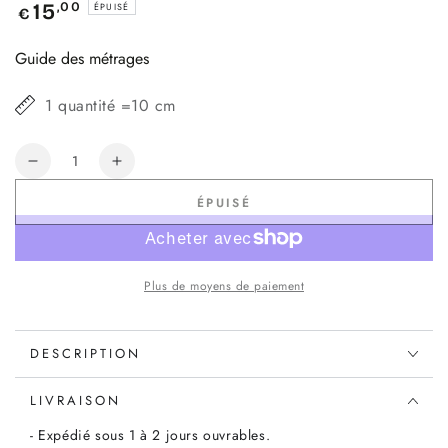
Prix
,00
15
ÉPUISÉ
€
normal
Guide des métrages
1 quantité =10 cm
Quantité
Réduire
Augmenter
la
la
ÉPUISÉ
quantité
quantité
de
de
Tissu
Tissu
Rifle
Rifle
Plus de moyens de paiement
paper
paper
Co
Co
Menagerie
Menagerie
DESCRIPTION
Royal
Royal
peacock
peacock
Canvas,
Canvas,
LIVRAISON
coupon
coupon
- Expédié sous 1 à 2 jours ouvrables.
50x110cm
50x110cm