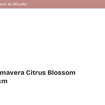
ISTOIRE DE COUTURE & CIE
MAROTTE & CIE
rtir du 20 juillet
rimavera Citrus Blossom
0cm