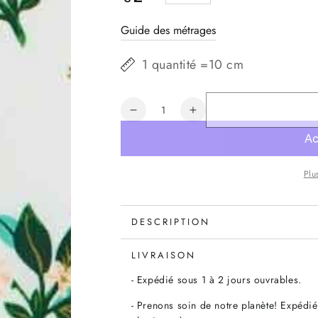
normal
Guide des métrages
1 quantité =10 cm
Quantité
Réduire
Augmenter
la
la
quantité
quantité
de
de
Plu
Tissu
Tissu
Rifle
Rifle
Paper
Paper
Primavera
Primavera
DESCRIPTION
Citrus
Citrus
Blossom
Blossom
LIVRAISON
Lemon
Lemon
- Expédié sous 1 à 2 jours ouvrables.
metallic,
metallic,
x10cm
x10cm
- Prenons soin de notre planète! Expédié