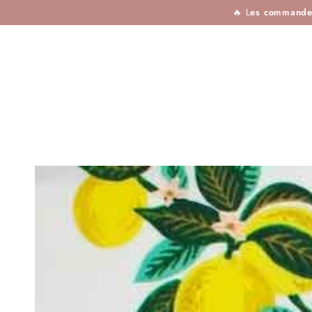
TISSUS
MERCERIE
TOUTES LES MARQU
IGNORER LE
🔥 L
es commandes 
CONTENU
IGNORER LES
INFORMATIONS SUR
LE PRODUIT