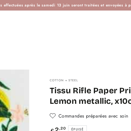
ES
IDÉES KDO
BOUTIQUE ATELIER
BLOG
L'H
effectuées après le samedi 13 juin seront traitées et envoyées à pa
COTTON + STEEL
Tissu Rifle Paper P
Lemon metallic, x1
Commandes préparées avec soin
Prix
,20
2
ÉPUISÉ
€