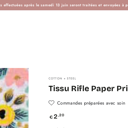
ES
IDÉES KDO
BOUTIQUE ATELIER
BLOG
L'H
effectuées après le samedi 13 juin seront traitées et envoyées à pa
COTTON + STEEL
Tissu Rifle Paper P
Commandes préparées avec soin
Prix
,20
2
€
normal