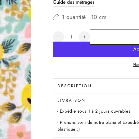
Guide des métrages
1 quantité =10 cm
Quantité
Réduire
Augmenter
la
la
quantité
quantité
de
de
Plu
Tissu
Tissu
Rifle
Rifle
Paper
Paper
Primavera
Primavera
DESCRIPTION
Rosa
Rosa
crème,
crème,
LIVRAISON
x10cm
x10cm
- Expédié sous 1 à 2 jours ouvrables.
- Prenons soin de notre planète! Expédié
plastique ;)