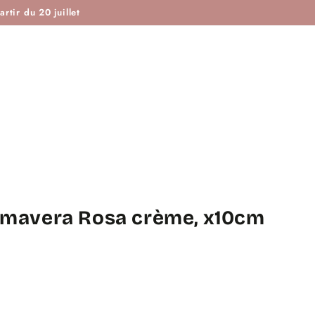
ISTOIRE DE COUTURE & CIE
MAROTTE & CIE
rtir du 20 juillet
rimavera Rosa crème, x10cm