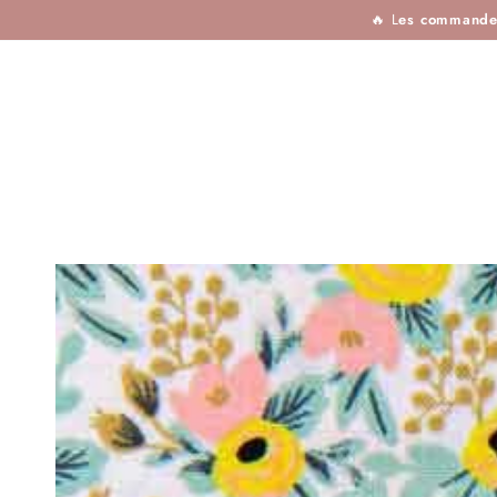
TISSUS
MERCERIE
TOUTES LES MARQU
IGNORER LE
🔥 L
es commandes 
CONTENU
IGNORER LES
INFORMATIONS SUR
LE PRODUIT