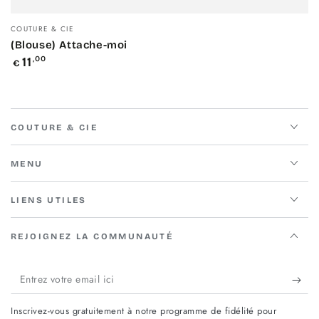
Fournisseur:
COUTURE & CIE
(Blouse) Attache-moi
Prix
11
,00
€
normal
COUTURE & CIE
MENU
LIENS UTILES
REJOIGNEZ LA COMMUNAUTÉ
Entrez
votre
Inscrivez-vous gratuitement à notre programme de fidélité pour